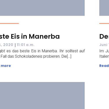
ste Eis in Manerba
De
|
 5, 2020
11:01 a.m.
Juni
gibt es das beste Eis in Manerba. Ihr solltest auf
Im Ju
 Fall das Schokoladeneis probieren. Die[…]
Itali
 more
Read