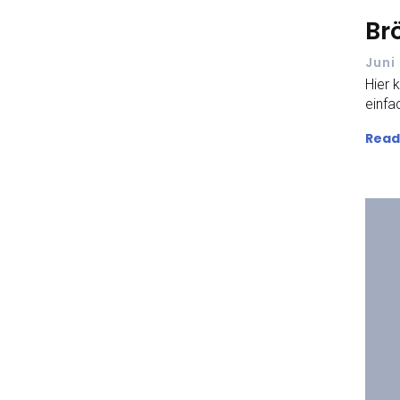
Br
Juni
Hier 
einfa
Read