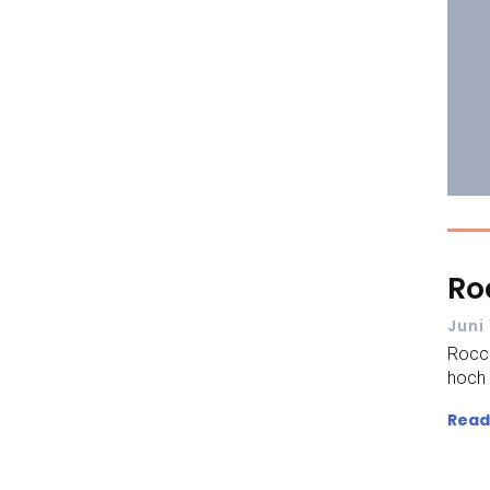
Ro
Juni
Rocca
hoch 
Read